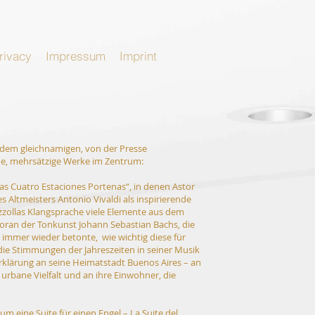
rivacy
Impressum
Imprint
 dem gleichnamigen, von der Presse
he, mehrsätzige Werke im Zentrum:
as Cuatro Estaciones Portenas“, in denen Astor
des Altmeisters Antonio Vivaldi als inspirierende
azzollas Klangsprache viele Elemente aus dem
voran der Tonkunst Johann Sebastian Bachs, die
s immer wieder betonte, wie wichtig diese für
 die Stimmungen der Jahreszeiten in seiner Musik
serklärung an seine Heimatstadt Buenos Aires – an
e urbane Vielfalt und an ihre Einwohner, die
m eine Suite für einen Engel – La Suite del