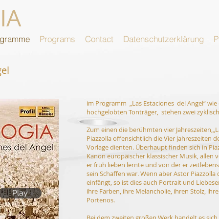
IA
ogramme
Programs
Contact
Datenschutzerklärung
P
gel
im Programm „Las Estaciones del Angel“ wie
hochgelobten Tonträger, stehen zwei zyklisc
Zum einen die berühmten vier Jahreszeiten,„L
Piazzolla offensichtlich die Vier Jahreszeiten 
Vorlage dienten. Überhaupt finden sich in Pi
Kanon europäischer klassischer Musik, allen 
er früh lieben lernte und von der er zeitleben
sein Schaffen war. Wenn aber Astor Piazzolla
einfängt, so ist dies auch Portrait und Liebe
ihre Farben, ihre Melancholie, ihren Stolz, ihr
Play
Portenos.
Bei dem zweiten großen Werk handelt es sich u