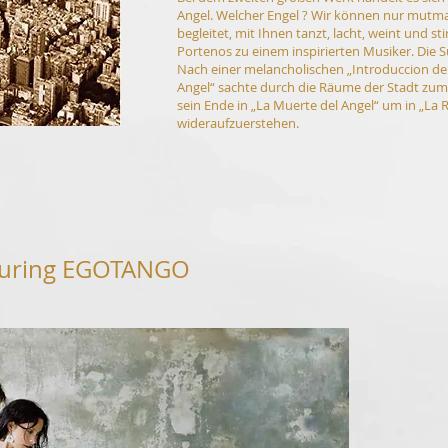
Angel. Welcher Engel ? Wir können nur mutma
begleitet, mit Ihnen tanzt, lacht, weint und sti
Portenos zu einem inspirierten Musiker. Die S
Nach einer melancholischen „Introduccion del 
Angel“ sachte durch die Räume der Stadt zum 
sein Ende in „La Muerte del Angel“ um in „La R
wideraufzuerstehen.
aturing EGOTANGO